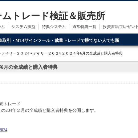
ステムトレード検証＆販売所
ーム
システム損益
特典システム
通常特典一覧
投資書籍プレゼン
・株取引・MT4サインツール・裁量トレードで勝てない人でも勝
ードです。
»
デイリー２０２4
» デイリー２０２4 ２０２４年6月の全成績と購入者特典
年6月の全成績と購入者特典
間トレード
の204年２月の全成績と購入者特典を公開します。
2024