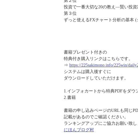
第２位
投資で一番大切な20の教え―賢い投
第３位
ずっと使えるFXチャート分析の基本 
書籍プレゼント付きの
特典付き購入リンクはこちらです。
⇒
https://225sakimono.info/225win/daily
システムは購入後すぐに
ダウンロードしていただけます。
1.インフォカートから特典PDFをダウ
2.書籍
書籍の申し込みページのURLも同じPD
記載があるのでご確認ください。
ランキングアップにご協力お願い致します
にほんブログ村