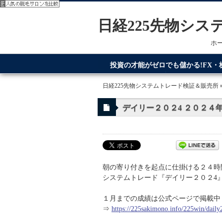
日経225先物シ
ホ
投資の才能がゼロでも儲かる!FX
てるのが日経225先物システムトレ
日経225先物システムトレード検証＆販売所
デイリー２０２4 ２０２４
朝の寄り付きを起点に仕掛ける２４時
システムトレード『デイリー２０２4』
１月までの成績は公式ページで掲載中
⇒
https://225sakimono.info/225win/daily