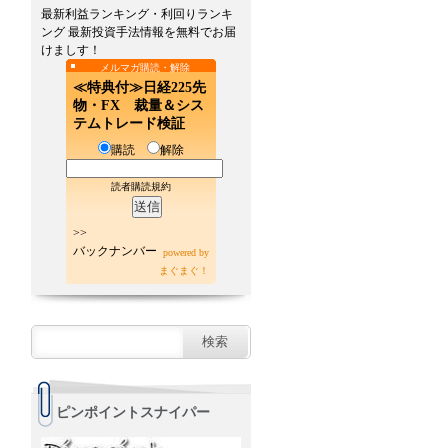
最新利益ランキング・利回りランキ
ング 最新投資手法情報を無料でお届
けましす！
メルマガ購読・解除
≪特典付≫日経225先
物・FX 裁量＆シス
テムトレード検証
購読
解除
読者購読規約
>>
バックナンバー
powered by
まぐまぐ！
ピンポイントスナイパー