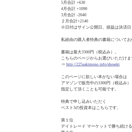
5月合計 +630
4月合計 +1090
3月合計 -2040
２月合計+2140
※日付はサイン公開日。損益は決済日
私経由の購入者特典の書籍についてお
書籍は最大3300円（税込み）。
こちらのページからお選びいただけま
⇒
http://225sakimono.info/shoseki
このページに欲しい本がない場合は
アマゾンで販売中の3300円（税込み
指定して頂くことも可能です。
特典で申し込みいただく
ベスト3の投資本はこちらです。
第１位
デイトレード マーケットで勝ち続け