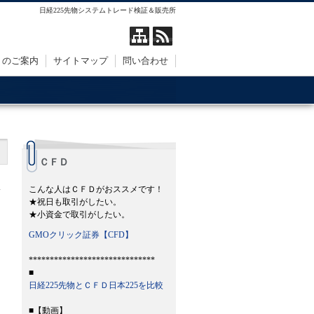
日経225先物システムトレード検証＆販売所
トのご案内
サイトマップ
問い合わせ
ＣＦＤ
こんな人はＣＦＤがおススメです！
★祝日も取引がしたい。
★小資金で取引がしたい。
GMOクリック証券【CFD】
******************************
■
日経225先物とＣＦＤ日本225を比較
■【動画】