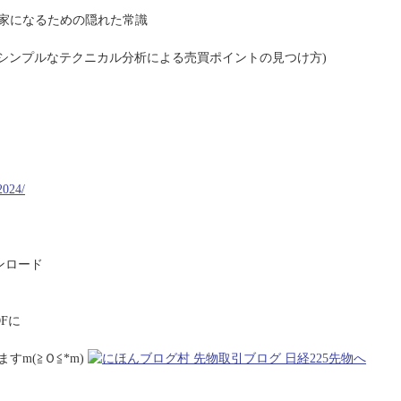
資家になるための隠れた常識
(シンプルなテクニカル分析による売買ポイントの見つけ方)
2024/
ンロード
Fに
m(≧Ｏ≦*m)