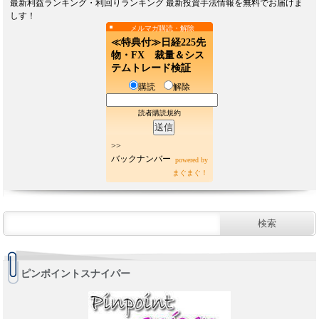
最新利益ランキング・利回りランキング 最新投資手法情報を無料でお届けま
しす！
メルマガ購読・解除
≪特典付≫日経225先
物・FX 裁量＆シス
テムトレード検証
購読
解除
読者購読規約
>>
バックナンバー
powered by
まぐまぐ！
ピンポイントスナイパー