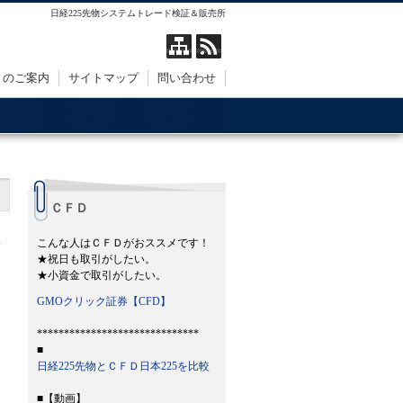
日経225先物システムトレード検証＆販売所
トのご案内
サイトマップ
問い合わせ
ＣＦＤ
こんな人はＣＦＤがおススメです！
★祝日も取引がしたい。
★小資金で取引がしたい。
GMOクリック証券【CFD】
******************************
■
日経225先物とＣＦＤ日本225を比較
■【動画】