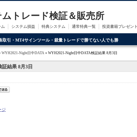
ステムトレード検証＆販売所
ーム
システム損益
特典システム
通常特典一覧
投資書籍プレゼン
・株取引・MT4サインツール・裁量トレードで勝てない人でも勝
ードです。
»
WYH2021-Night日中DATA
» WYH2021-Night日中DATA検証結果 8月3日
A検証結果 8月3日
ージ