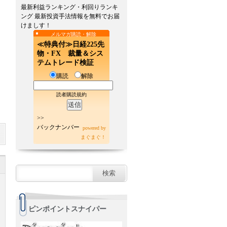
最新利益ランキング・利回りランキ
ング 最新投資手法情報を無料でお届
けましす！
メルマガ購読・解除
≪特典付≫日経225先
物・FX 裁量＆シス
テムトレード検証
購読
解除
読者購読規約
>>
バックナンバー
powered by
まぐまぐ！
ピンポイントスナイパー