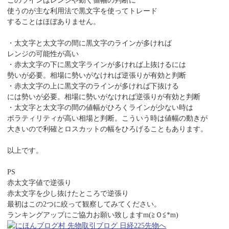
このラインはレンジや動く値幅の判断に
使うのが主な利用法で黒文字を使ってトレード
することはほぼありません。
・太文字と太文字の間に黒文字のラインが多ければ
レンジの可能性が高い
・赤太文字の下に黒文字ラインが多ければ上抜けるには
勢いが必要。相場に勢いがなければ逆張りが有効と判断
・赤太文字の上に黒文字のラインが多ければ下抜ける
には勢いが必要。相場に勢いがなければ逆張りが有効と判断
・太文字と太文字の間の値幅がひろくラインが少ない時は
ボラティリティが高い相場と判断。こういう時は値幅の動きが
大きいので利確とロスカットの幅をひろげることもあります。
以上です。
PS
赤太文字値で逆張り
赤太文字を少し抜けたところで逆張り
最初はこの2つに絞って観察してみてください。
ランキングアップにご協力お願い致しますm(≧Ｏ≦*m)