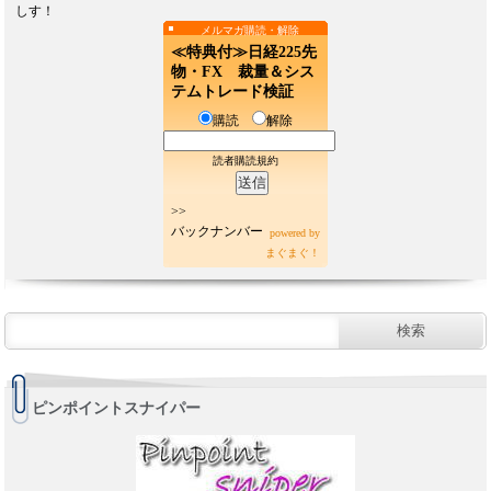
しす！
メルマガ購読・解除
≪特典付≫日経225先
物・FX 裁量＆シス
テムトレード検証
購読
解除
読者購読規約
>>
バックナンバー
powered by
まぐまぐ！
ピンポイントスナイパー