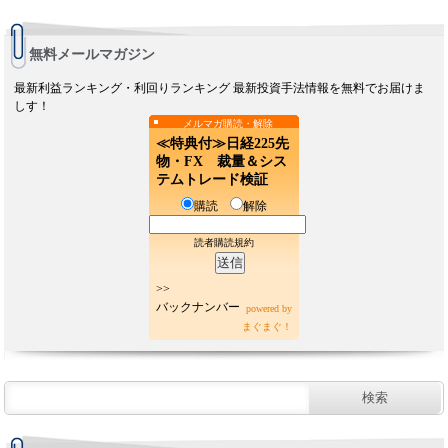
無料メールマガジン
最新利益ランキング・利回りランキング 最新投資手法情報を無料でお届けま
しす！
メルマガ購読・解除
≪特典付≫日経225先
物・FX 裁量＆シス
テムトレード検証
購読
解除
読者購読規約
>>
バックナンバー
powered by
まぐまぐ！