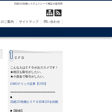
日経225先物システムトレード検証＆販売所
トのご案内
サイトマップ
問い合わせ
ＣＦＤ
こんな人はＣＦＤがおススメです！
★祝日も取引がしたい。
★小資金で取引がしたい。
GMOクリック証券【CFD】
******************************
■
日経225先物とＣＦＤ日本225を比較
■【動画】