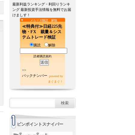
最新利益ランキング・利回りランキ
ング 最新投資手法情報を無料でお届
けましす！
メルマガ購読・解除
≪特典付≫日経225先
物・FX 裁量＆シス
テムトレード検証
購読
解除
読者購読規約
>>
バックナンバー
powered by
まぐまぐ！
ピンポイントスナイパー