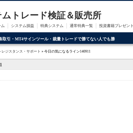
ステムトレード検証＆販売所
ーム
システム損益
特典システム
通常特典一覧
投資書籍プレゼン
・株取引・MT4サインツール・裁量トレードで勝てない人でも勝
ードです。
»
レジスタンス・サポート
» 今日の気になるライン140911
1