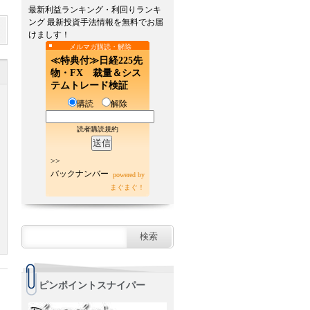
最新利益ランキング・利回りランキ
ング 最新投資手法情報を無料でお届
けましす！
メルマガ購読・解除
≪特典付≫日経225先
物・FX 裁量＆シス
テムトレード検証
購読
解除
読者購読規約
>>
バックナンバー
powered by
まぐまぐ！
ピンポイントスナイパー