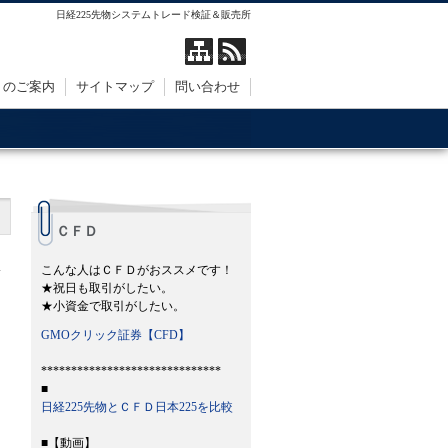
日経225先物システムトレード検証＆販売所
トのご案内
サイトマップ
問い合わせ
ＣＦＤ
こんな人はＣＦＤがおススメです！
★祝日も取引がしたい。
★小資金で取引がしたい。
GMOクリック証券【CFD】
******************************
■
日経225先物とＣＦＤ日本225を比較
■【動画】