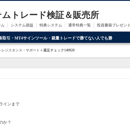
ステムトレード検証＆販売所
ーム
システム損益
特典システム
通常特典一覧
投資書籍プレゼン
・株取引・MT4サインツール・裁量トレードで勝てない人でも勝
ードです。
»
レジスタンス・サポート
» 週足チェック140920
ラインまで
のか？