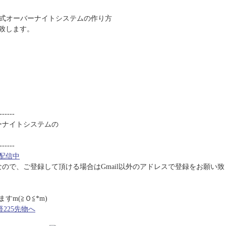
はueno式オーバーナイトシステムの作り方
致します。
------
バーナイトシステムの
------
配信中
うなので、ご登録して頂ける場合はGmail以外のアドレスで登録をお願い致
m(≧Ｏ≦*m)