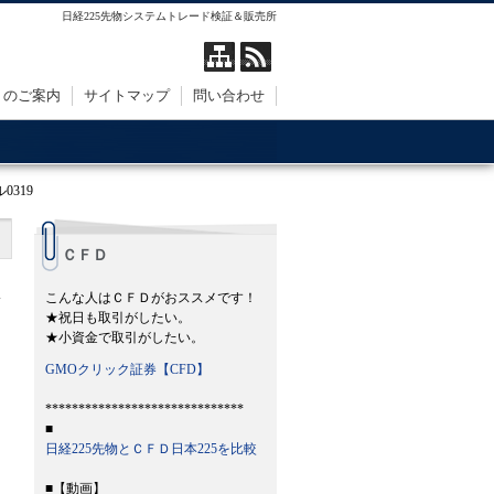
日経225先物システムトレード検証＆販売所
トのご案内
サイトマップ
問い合わせ
ル0319
ＣＦＤ
こんな人はＣＦＤがおススメです！
★祝日も取引がしたい。
★小資金で取引がしたい。
GMOクリック証券【CFD】
******************************
■
日経225先物とＣＦＤ日本225を比較
■【動画】