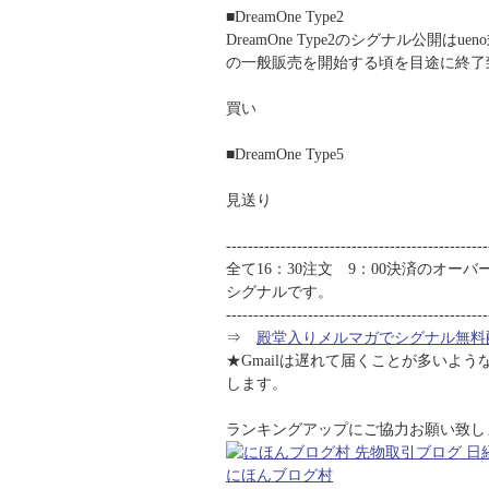
■DreamOne Type2
DreamOne Type2のシグナル公開
の一般販売を開始する頃を目途に終了
買い
■DreamOne Type5
見送り
------------------------------------------------
全て16：30注文 9：00決済のオー
シグナルです。
------------------------------------------------
⇒
殿堂入りメルマガでシグナル無料
★Gmailは遅れて届くことが多いよ
します。
ランキングアップにご協力お願い致します
にほんブログ村