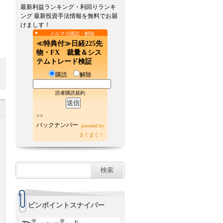
最新利益ランキング・利回りランキ
ング 最新投資手法情報を無料でお届
けましす！
メルマガ購読・解除
≪特典付≫日経225先
物・FX 裁量＆シス
テムトレード検証
購読
解除
読者購読規約
>>
バックナンバー
powered by
まぐまぐ！
ピンポイントスナイパー