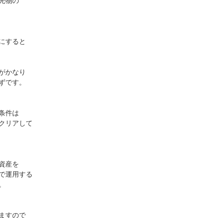
先物の
にすると
がかなり
ずです。
条件は
クリアして
資産を
で運用する
。
ますので