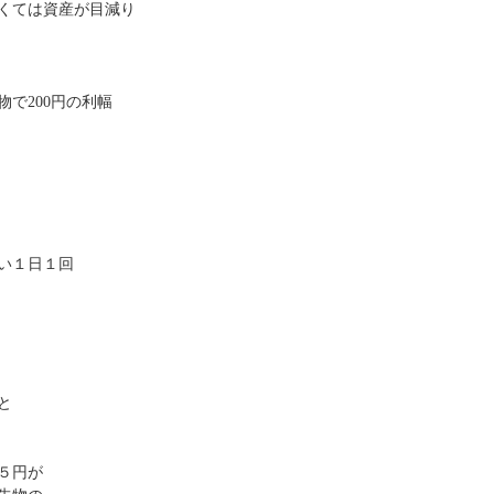
くては資産が目減り
で200円の利幅
い１日１回
と
５円が