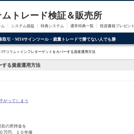
ステムトレード検証＆販売所
ーム
システム損益
特典システム
通常特典一覧
投資書籍プレゼン
・株取引・MT4サインツール・裁量トレードで勝てない人でも勝
ードです。
»
FPコラム
» インフレターゲットをカバーする資産運用方法
ーする資産運用方法
下がってしまう
現在の所持金を
０万円、１０年後