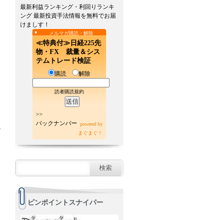
最新利益ランキング・利回りランキ
ング 最新投資手法情報を無料でお届
けましす！
メルマガ購読・解除
≪特典付≫日経225先
物・FX 裁量＆シス
テムトレード検証
購読
解除
読者購読規約
>>
バックナンバー
powered by
まぐまぐ！
ピンポイントスナイパー