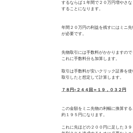
するならば１年間で２０万円増やさな
することになります。
年間２０万円の利益を残すにはミニ先物
が必要です。
先物取引には手数料がかかりますので
これに手数料分も加算します。
取引は手数料が安いクリック証券を使
取引したと想定して計算します。
７８円×２４４回＝１９，０３２円
この金額をミニ先物の利幅に換算する
約１９５円になります。
これに先ほどの２００円に足した３９