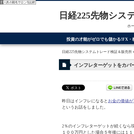
日経225先物シ
ホ
投資の才能がゼロでも儲かる!FX
てるのが日経225先物システムトレ
日経225先物システムトレード検証＆販売所
インフレターゲットをカバ
昨日はインフレになると
お金の価値が
というお話をしました。
2％のインフレターゲットが続くなら
１００万円とした場合５年後には１１