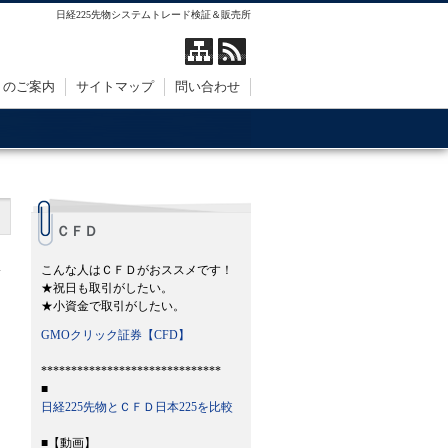
日経225先物システムトレード検証＆販売所
トのご案内
サイトマップ
問い合わせ
ＣＦＤ
こんな人はＣＦＤがおススメです！
★祝日も取引がしたい。
★小資金で取引がしたい。
GMOクリック証券【CFD】
******************************
■
日経225先物とＣＦＤ日本225を比較
■【動画】