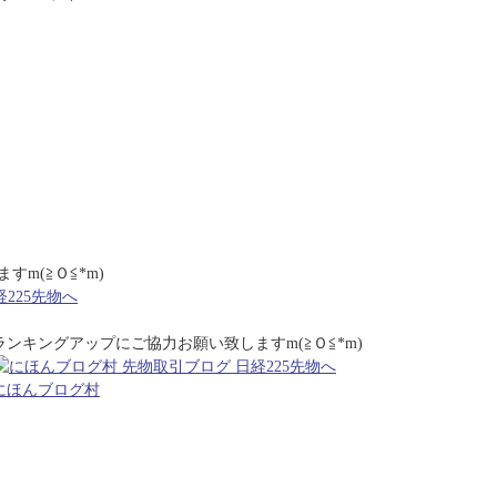
m(≧Ｏ≦*m)
ランキングアップにご協力お願い致しますm(≧Ｏ≦*m)
にほんブログ村