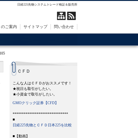
日経225先物システムトレード検証＆販売所
トのご案内
サイトマップ
問い合わせ
05
ＣＦＤ
こんな人はＣＦＤがおススメです！
★祝日も取引がしたい。
★小資金で取引がしたい。
GMOクリック証券【CFD】
******************************
■
日経225先物とＣＦＤ日本225を比較
■【動画】