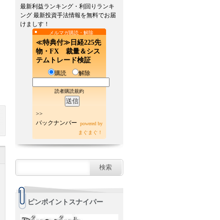
最新利益ランキング・利回りランキ
ング 最新投資手法情報を無料でお届
けましす！
メルマガ購読・解除
≪特典付≫日経225先
物・FX 裁量＆シス
テムトレード検証
購読
解除
読者購読規約
>>
バックナンバー
powered by
まぐまぐ！
ピンポイントスナイパー