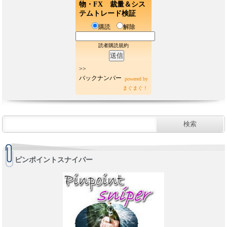
物・FX 裁量＆シス
テムトレード検証
購読
解除
読者購読規約
>>
バックナンバー
powered by
まぐまぐ！
ピンポイントスナイパー