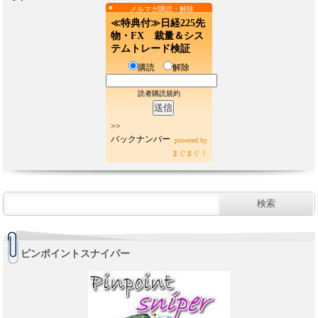
メルマガ購読・解除
≪特典付≫日経225先
物・FX 裁量＆シス
テムトレード検証
購読
解除
読者購読規約
>>
バックナンバー
powered by
まぐまぐ！
ピンポイントスナイパー