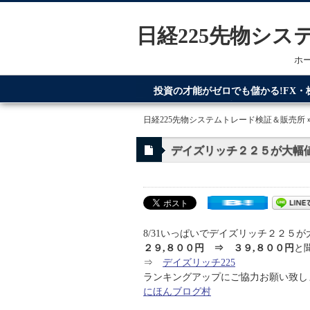
日経225先物シ
ホ
投資の才能がゼロでも儲かる!FX
てるのが日経225先物システムトレ
日経225先物システムトレード検証＆販売所
デイズリッチ２２５が大幅
8/31いっぱいでデイズリッチ２２５
２９,８００円 ⇒ ３９,８００円
と
⇒
デイズリッチ225
ランキングアップにご協力お願い致します
にほんブログ村