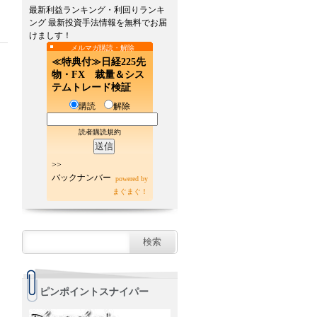
最新利益ランキング・利回りランキ
ング 最新投資手法情報を無料でお届
けましす！
メルマガ購読・解除
≪特典付≫日経225先
物・FX 裁量＆シス
テムトレード検証
購読
解除
読者購読規約
>>
バックナンバー
powered by
まぐまぐ！
ピンポイントスナイパー