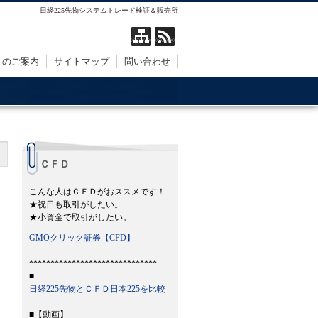
日経225先物システムトレード検証＆販売所
トのご案内
サイトマップ
問い合わせ
ＣＦＤ
こんな人はＣＦＤがおススメです！
★祝日も取引がしたい。
★小資金で取引がしたい。
GMOクリック証券【CFD】
******************************
■
日経225先物とＣＦＤ日本225を比較
■【動画】