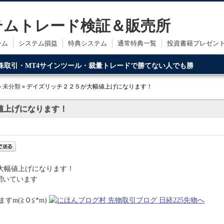
ステムトレード検証＆販売所
ーム
システム損益
特典システム
通常特典一覧
投資書籍プレゼン
・株取引・MT4サインツール・裁量トレードで勝てない人でも勝
ードです。
»
未分類
» デイズリッチ２２５が大幅値上げになります！
値上げになります！
が大幅値上げになります！
聞いています
m(≧Ｏ≦*m)