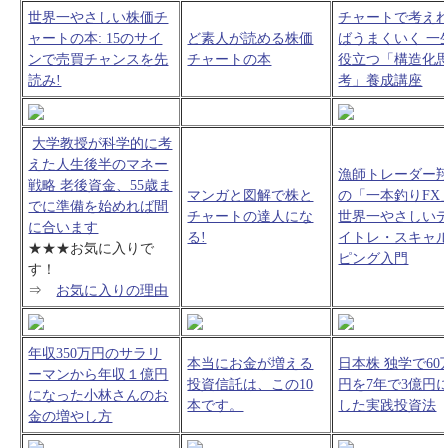
世界一やさしい株価チ
チャートで考え
ャートの本: 15のサイ
ど素人が読める株価
ばうまくいく 一
ンで売買チャンスを先
チャートの本
役立つ「構造化
読み!
考」養成講座
大学教授が科学的に考
えた人生後半のマネー
漁師トレーダー
戦略 老後資金、55歳ま
マンガと図解で株と
の「一本釣りFX
でに準備を始めれば間
チャートの達人にな
世界一やさしい
に合います
る!
イトレ・スキャ
★★★お気に入りで
ピング入門
す！
⇒
お気に入りの理由
年収350万円のサラリ
本当にお金が増える
日本株 独学で60
ーマンから年収１億円
投資信託は、この10
円を7年で3億円
になった小林さんのお
本です。
した実践投資法
金の増やし方