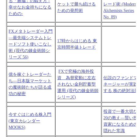
る「勝脳」の鍛え方 -
ケットで勝ち続ける
レード術 (Modern
幸せなお金持ちになる
ための発想術
Alchemists Series
ための-
No. 89)
FXメタトレーダー入門
―最先端システムトレ
17時からはじめる 東
ードソフト使いこなし
京時間半値トレード
術 (現代の錬金術師シ
リーズ 56)
FXで究極の海外投
億を稼ぐトレーダーた
資 為替変動に左右
伝説のファンド
ち―日本版マーケット
されない金利貯蓄型
ネージャーが実
の魔術師たちが語る成
運用 (現代の錬金術師
する 株の絶対法
功の秘密
シリーズ)
投資で一番大切
今すぐはじめる株入門
20の教え―賢い
(東京カレンダー
資家になるため
MOOKS)
隠れた常識