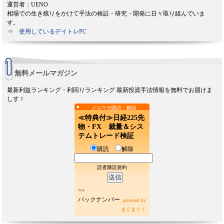
運営者：UENO
相場での生き残りをかけて手法の検証・研究・開発に日々取り組んでいま
す。
⇒ 使用しているデイトレPC
無料メールマガジン
最新利益ランキング・利回りランキング 最新投資手法情報を無料でお届けま
しす！
メルマガ購読・解除
≪特典付≫日経225先
物・FX 裁量＆シス
テムトレード検証
購読
解除
読者購読規約
>>
バックナンバー
powered by
まぐまぐ！