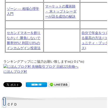
マーケットの魔術師
ゾーン — 相場心理学
－ 米トップトレーダ
入門
ーが語る成功の秘訣
セカンドマネーを創り
自分で年金をつ
なさい! :勝負しないで
る最高の方法 (コ
勝率99%! 利回り8%の
ュニティ・ブッ
インカムゲイン投資法
ス)
ランキングアップにご協力お願い致しますm(≧Ｏ≦*m)
にほんブログ村
ＣＦＤ