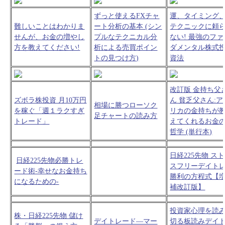
ずっと使えるFXチャ
運、タイミング
難しいことはわかりま
ート分析の基本 (シン
テクニックに頼
せんが、お金の増やし
プルなテクニカル分
ない! 最強のファ
方を教えてください!
析による売買ポイン
ダメンタル株式
トの見つけ方)
資法
改訂版 金持ち父
ズボラ株投資 月10万円
ん 貧乏父さん:ア
相場に勝つローソク
を稼ぐ「週１ラクすぎ
リカの金持ちが
足チャートの読み方
トレード」
えてくれるお金
哲学 (単行本)
日経225先物 ス
日経225先物必勝トレ
スフリーデイト
ード術-幸せなお金持ち
勝利の方程式【
になるための-
補改訂版】
投資家心理を読
株・日経225先物 儲け
デイトレード―マー
切る板読みデイ