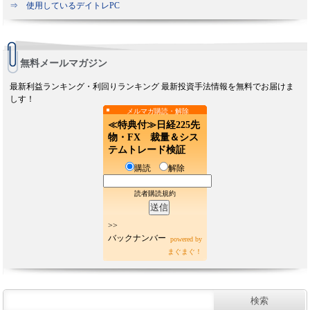
⇒ 使用しているデイトレPC
無料メールマガジン
最新利益ランキング・利回りランキング 最新投資手法情報を無料でお届けま
しす！
メルマガ購読・解除
≪特典付≫日経225先
物・FX 裁量＆シス
テムトレード検証
購読
解除
読者購読規約
>>
バックナンバー
powered by
まぐまぐ！