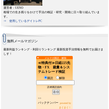
運営者：UENO
相場での生き残りをかけて手法の検証・研究・開発に日々取り組んでいま
す。
⇒ 使用しているデイトレPC
無料メールマガジン
最新利益ランキング・利回りランキング 最新投資手法情報を無料でお届けま
しす！
メルマガ購読・解除
≪特典付≫日経225先
物・FX 裁量＆シス
テムトレード検証
購読
解除
読者購読規約
>>
バックナンバー
powered by
まぐまぐ！