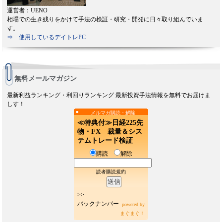
運営者：UENO
相場での生き残りをかけて手法の検証・研究・開発に日々取り組んでいま
す。
⇒ 使用しているデイトレPC
無料メールマガジン
最新利益ランキング・利回りランキング 最新投資手法情報を無料でお届けま
しす！
メルマガ購読・解除
≪特典付≫日経225先
物・FX 裁量＆シス
テムトレード検証
購読
解除
読者購読規約
>>
バックナンバー
powered by
まぐまぐ！