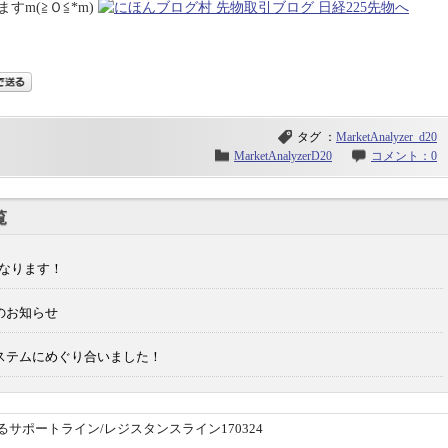
m(≧Ｏ≦*m)
タグ ：
MarketAnalyzer_d20
MarketAnalyzerD20
コメント：0
覧
止になります！
特典のお知らせ
するシステムにめぐり合いました！
サポートライン/レジスタンスライン170324