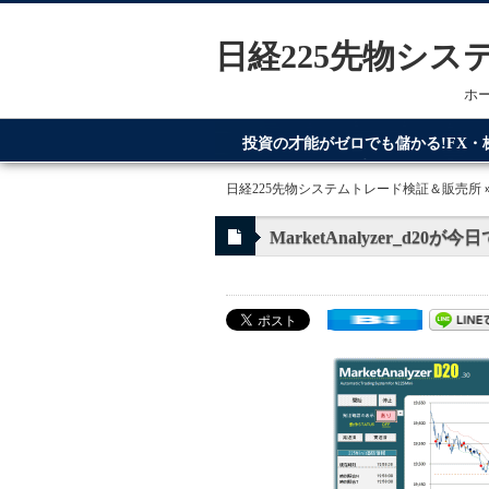
日経225先物シ
ホ
投資の才能がゼロでも儲かる!FX
てるのが日経225先物システムトレ
日経225先物システムトレード検証＆販売所
MarketAnalyzer_d2