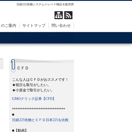
日経225先物システムトレード検証＆販売所
トのご案内
サイトマップ
問い合わせ
ＣＦＤ
こんな人はＣＦＤがおススメです！
★祝日も取引がしたい。
★小資金で取引がしたい。
GMOクリック証券【CFD】
******************************
■
日経225先物とＣＦＤ日本225を比較
■【動画】