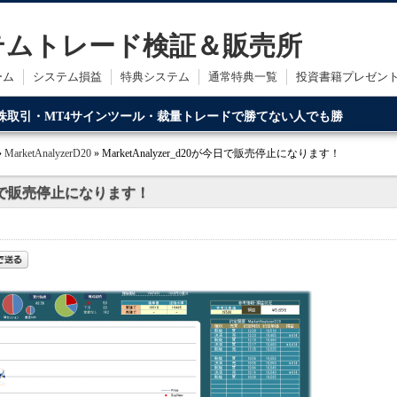
ステムトレード検証＆販売所
ーム
システム損益
特典システム
通常特典一覧
投資書籍プレゼン
・株取引・MT4サインツール・裁量トレードで勝てない人でも勝
ードです。
»
MarketAnalyzerD20
» MarketAnalyzer_d20が今日で販売停止になります！
0が今日で販売停止になります！