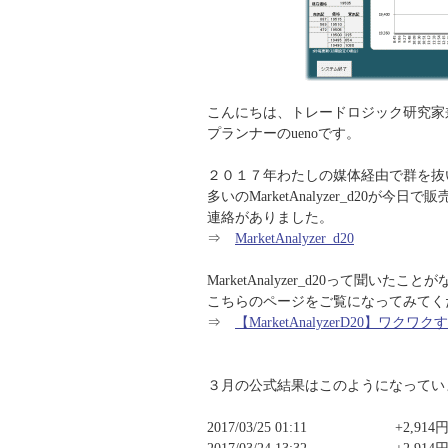
こんにちは、トレードロジック研究家
プランナーのuenoです。
２０１７年わたしの媒体経由で群を抜
多いのMarketAnalyzer_d20が今日
連絡がありました。
⇒
MarketAnalyzer_d20
MarketAnalyzer_d20って聞いた
こちらのページをご覧になってみてく
⇒
【MarketAnalyzerD20】
３月の公式結果はこのようになってい
2017/03/25 01:11 +2,914