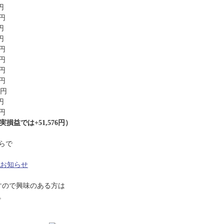
円
4円
円
円
円
4円
4円
4円
4円
円
4円
実損益では+51,576円）
らで
典のお知らせ
ますので興味のある方は
。