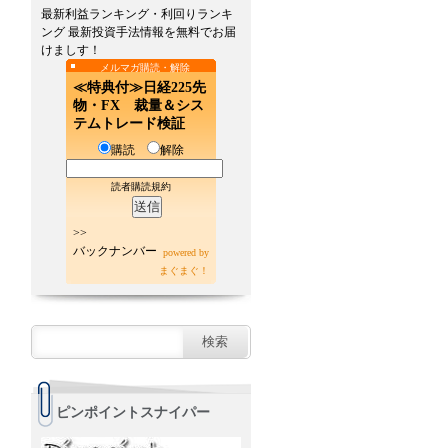
最新利益ランキング・利回りランキ
ング 最新投資手法情報を無料でお届
けましす！
メルマガ購読・解除
≪特典付≫日経225先
物・FX 裁量＆シス
テムトレード検証
購読
解除
読者購読規約
>>
バックナンバー
powered by
まぐまぐ！
ピンポイントスナイパー