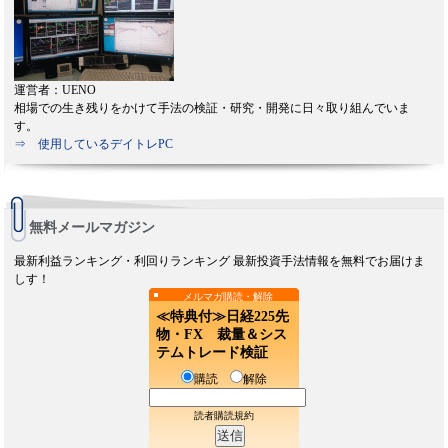
運営者：UENO
相場での生き残りをかけて手法の検証・研究・開発に日々取り組んでいま
す。
⇒ 使用しているデイトレPC
無料メールマガジン
最新利益ランキング・利回りランキング 最新投資手法情報を無料でお届けま
しす！
メルマガ購読・解除
≪特典付≫日経225先
物・FX 裁量＆シス
テムトレード検証
購読
解除
読者購読規約