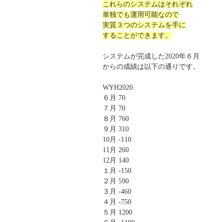
これらのシステムはそれぞれ
単独でも運用可能なので
実質３つのシステムを手に
することができます。
システムが完成した2020年６月
からの成績は以下の通りです。
WYH2020
６月 70
７月 70
８月 760
９月 310
10月 -110
11月 260
12月 140
１月 -150
２月 590
３月 -460
４月 -750
５月 1200