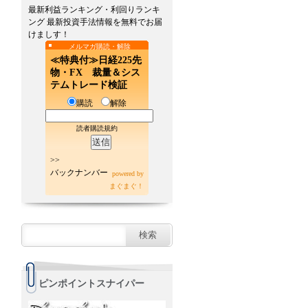
最新利益ランキング・利回りランキ
ング 最新投資手法情報を無料でお届
けましす！
メルマガ購読・解除
≪特典付≫日経225先
物・FX 裁量＆シス
テムトレード検証
購読
解除
読者購読規約
>>
バックナンバー
powered by
まぐまぐ！
ピンポイントスナイパー