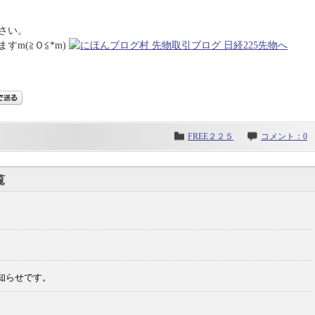
さい。
m(≧Ｏ≦*m)
FREE２２５
コメント：0
覧
お知らせです。