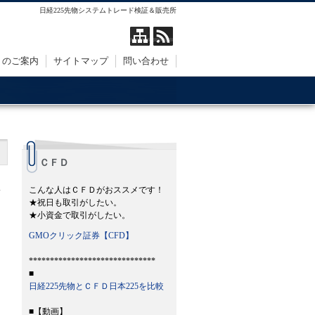
日経225先物システムトレード検証＆販売所
トのご案内
サイトマップ
問い合わせ
ＣＦＤ
こんな人はＣＦＤがおススメです！
★祝日も取引がしたい。
★小資金で取引がしたい。
GMOクリック証券【CFD】
******************************
■
日経225先物とＣＦＤ日本225を比較
■【動画】