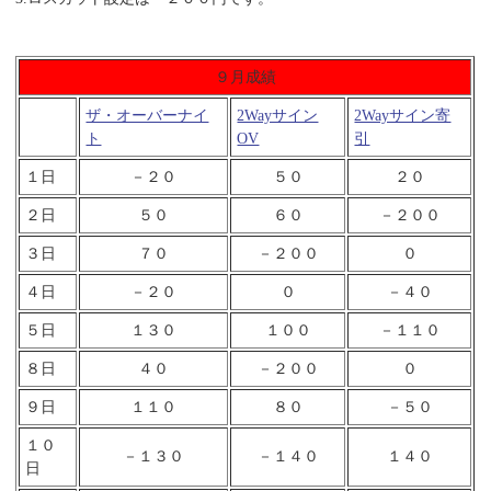
９月成績
ザ・オーバーナイ
2Wayサイン
2Wayサイン寄
ト
OV
引
１日
－２０
５０
２０
２日
５０
６０
－２００
３日
７０
－２００
０
４日
－２０
０
－４０
５日
１３０
１００
－１１０
８日
４０
－２００
０
９日
１１０
８０
－５０
１０
－１３０
－１４０
１４０
日