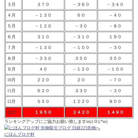
３月
３７０
－３６０
－３４０
４月
－１３０
６０
－４０
５月
－１２０
－３０
－８０
６月
３１０
－３１０
１９０
７月
－１３０
－１００
－３０
８月
－３３０
３５０
３５０
９月
４０
－１２０
－１００
10月
２２０
２０
－７０
11月
６２０
３３０
－３０
12月
５５０
１２２０
８００
合計
１９５０
２４２０
１４９０
ランキングアップにご協力お願い致しますm(≧Ｏ≦*m)
にほんブログ村