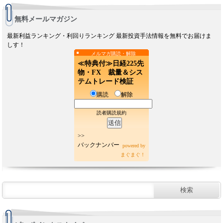
無料メールマガジン
最新利益ランキング・利回りランキング 最新投資手法情報を無料でお届けま
しす！
メルマガ購読・解除
≪特典付≫日経225先
物・FX 裁量＆シス
テムトレード検証
購読
解除
読者購読規約
>>
バックナンバー
powered by
まぐまぐ！