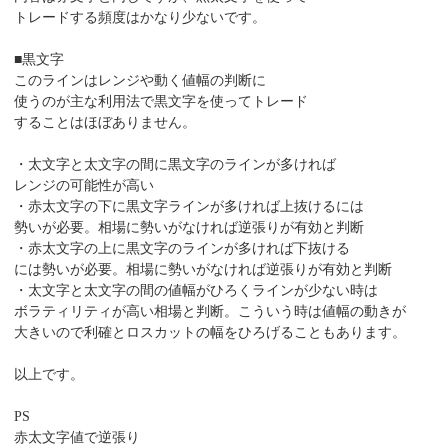
トレードする頻度はかなり少ないです。
■黒文字
このラインはレンジや動く値幅の判断に
使うのが主な利用法で黒文字を使ってトレード
することはほぼありません。
・太文字と太文字の間に黒文字のラインが多ければ
レンジの可能性が高い
・赤太文字の下に黒文字ラインが多ければ上抜けるには
勢いが必要。相場に勢いがなければ逆張りが有効と判断
・赤太文字の上に黒文字のラインが多ければ下抜ける
には勢いが必要。相場に勢いがなければ逆張りが有効と判断
・太文字と太文字の間の値幅がひろくラインが少ない時は
ボラティリティが高い相場と判断。こういう時は値幅の動きが
大きいので利確とロスカットの幅をひろげることもあります。
以上です。
PS
赤太文字値で逆張り