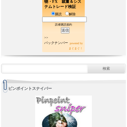
物・FX 裁量＆シス
テムトレード検証
購読
解除
読者購読規約
>>
バックナンバー
powered by
まぐまぐ！
ピンポイントスナイパー