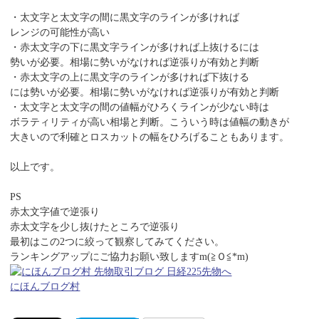
・太文字と太文字の間に黒文字のラインが多ければ
レンジの可能性が高い
・赤太文字の下に黒文字ラインが多ければ上抜けるには
勢いが必要。相場に勢いがなければ逆張りが有効と判断
・赤太文字の上に黒文字のラインが多ければ下抜ける
には勢いが必要。相場に勢いがなければ逆張りが有効と判断
・太文字と太文字の間の値幅がひろくラインが少ない時は
ボラティリティが高い相場と判断。こういう時は値幅の動きが
大きいので利確とロスカットの幅をひろげることもあります。
以上です。
PS
赤太文字値で逆張り
赤太文字を少し抜けたところで逆張り
最初はこの2つに絞って観察してみてください。
ランキングアップにご協力お願い致しますm(≧Ｏ≦*m)
にほんブログ村