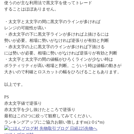
使うのが主な利用法で黒文字を使ってトレード
することはほぼありません。
・太文字と太文字の間に黒文字のラインが多ければ
レンジの可能性が高い
・赤太文字の下に黒文字ラインが多ければ上抜けるには
勢いが必要。相場に勢いがなければ逆張りが有効と判断
・赤太文字の上に黒文字のラインが多ければ下抜ける
には勢いが必要。相場に勢いがなければ逆張りが有効と判断
・太文字と太文字の間の値幅がひろくラインが少ない時は
ボラティリティが高い相場と判断。こういう時は値幅の動きが
大きいので利確とロスカットの幅をひろげることもあります。
以上です。
PS
赤太文字値で逆張り
赤太文字を少し抜けたところで逆張り
最初はこの2つに絞って観察してみてください。
ランキングアップにご協力お願い致しますm(≧Ｏ≦*m)