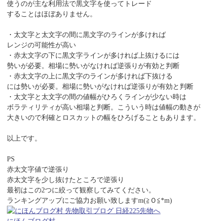
使うのが主な利用法で黒文字を使ってトレード
することはほぼありません。
・太文字と太文字の間に黒文字のラインが多ければ
レンジの可能性が高い
・赤太文字の下に黒文字ラインが多ければ上抜けるには
勢いが必要。相場に勢いがなければ逆張りが有効と判断
・赤太文字の上に黒文字のラインが多ければ下抜ける
には勢いが必要。相場に勢いがなければ逆張りが有効と判断
・太文字と太文字の間の値幅がひろくラインが少ない時は
ボラティリティが高い相場と判断。こういう時は値幅の動きが
大きいので利確とロスカットの幅をひろげることもあります。
以上です。
PS
赤太文字値で逆張り
赤太文字を少し抜けたところで逆張り
最初はこの2つに絞って観察してみてください。
ランキングアップにご協力お願い致しますm(≧Ｏ≦*m)