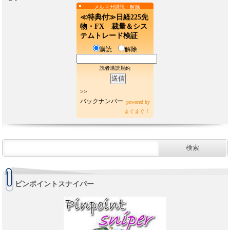
メルマガ購読・解除
≪特典付≫日経225先
物・FX 裁量＆シス
テムトレード検証
購読
解除
読者購読規約
>>
バックナンバー
powered by
まぐまぐ！
ピンポイントスナイパー