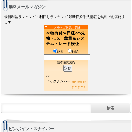
無料メールマガジン
最新利益ランキング・利回りランキング 最新投資手法情報を無料でお届けま
しす！
メルマガ購読・解除
≪特典付≫日経225先
物・FX 裁量＆シス
テムトレード検証
購読
解除
読者購読規約
>>
バックナンバー
powered by
まぐまぐ！
ピンポイントスナイパー