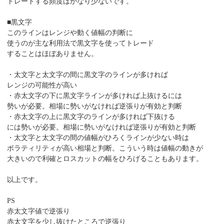
トレードする頻度はかなり少ないです。
■黒文字
このラインはレンジや動く値幅の判断に
使うのが主な利用法で黒文字を使ってトレード
することはほぼありません。
・太文字と太文字の間に黒文字のラインが多ければ
レンジの可能性が高い
・赤太文字の下に黒文字ラインが多ければ上抜けるには
勢いが必要。相場に勢いがなければ逆張りが有効と判断
・赤太文字の上に黒文字のラインが多ければ下抜ける
には勢いが必要。相場に勢いがなければ逆張りが有効と判断
・太文字と太文字の間の値幅がひろくラインが少ない時は
ボラティリティが高い相場と判断。こういう時は値幅の動きが
大きいので利確とロスカットの幅をひろげることもあります。
以上です。
PS
赤太文字値で逆張り
赤太文字を少し抜けたところで逆張り