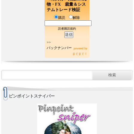
物・FX 裁量＆シス
テムトレード検証
購読
解除
読者購読規約
>>
バックナンバー
powered by
まぐまぐ！
ピンポイントスナイパー