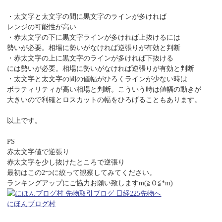
・太文字と太文字の間に黒文字のラインが多ければ
レンジの可能性が高い
・赤太文字の下に黒文字ラインが多ければ上抜けるには
勢いが必要。相場に勢いがなければ逆張りが有効と判断
・赤太文字の上に黒文字のラインが多ければ下抜ける
には勢いが必要。相場に勢いがなければ逆張りが有効と判断
・太文字と太文字の間の値幅がひろくラインが少ない時は
ボラティリティが高い相場と判断。こういう時は値幅の動きが
大きいので利確とロスカットの幅をひろげることもあります。
以上です。
PS
赤太文字値で逆張り
赤太文字を少し抜けたところで逆張り
最初はこの2つに絞って観察してみてください。
ランキングアップにご協力お願い致しますm(≧Ｏ≦*m)
にほんブログ村