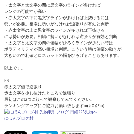
・太文字と太文字の間に黒文字のラインが多ければ
レンジの可能性が高い
・赤太文字の下に黒文字ラインが多ければ上抜けるには
勢いが必要。相場に勢いがなければ逆張りが有効と判断
・赤太文字の上に黒文字のラインが多ければ下抜ける
には勢いが必要。相場に勢いがなければ逆張りが有効と判断
・太文字と太文字の間の値幅がひろくラインが少ない時は
ボラティリティが高い相場と判断。こういう時は値幅の動きが
大きいので利確とロスカットの幅をひろげることもあります。
以上です。
PS
赤太文字値で逆張り
赤太文字を少し抜けたところで逆張り
最初はこの2つに絞って観察してみてください。
ランキングアップにご協力お願い致しますm(≧Ｏ≦*m)
にほんブログ村