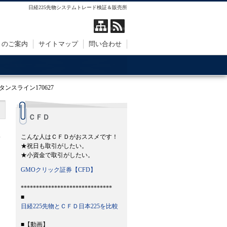
日経225先物システムトレード検証＆販売所
トのご案内
サイトマップ
問い合わせ
ンスライン170627
ＣＦＤ
こんな人はＣＦＤがおススメです！
★祝日も取引がしたい。
★小資金で取引がしたい。
GMOクリック証券【CFD】
******************************
■
日経225先物とＣＦＤ日本225を比較
■【動画】