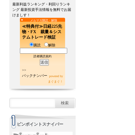
最新利益ランキング・利回りランキ
ング 最新投資手法情報を無料でお届
けましす！
メルマガ購読・解除
≪特典付≫日経225先
物・FX 裁量＆シス
テムトレード検証
購読
解除
読者購読規約
>>
バックナンバー
powered by
まぐまぐ！
ピンポイントスナイパー