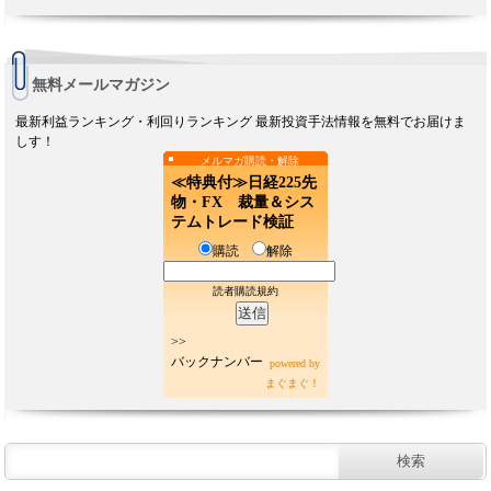
無料メールマガジン
最新利益ランキング・利回りランキング 最新投資手法情報を無料でお届けま
しす！
メルマガ購読・解除
≪特典付≫日経225先
物・FX 裁量＆シス
テムトレード検証
購読
解除
読者購読規約
>>
バックナンバー
powered by
まぐまぐ！