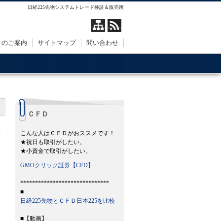
日経225先物システムトレード検証＆販売所
トのご案内
サイトマップ
問い合わせ
ＣＦＤ
こんな人はＣＦＤがおススメです！
★祝日も取引がしたい。
★小資金で取引がしたい。
GMOクリック証券【CFD】
******************************
■
日経225先物とＣＦＤ日本225を比較
■【動画】