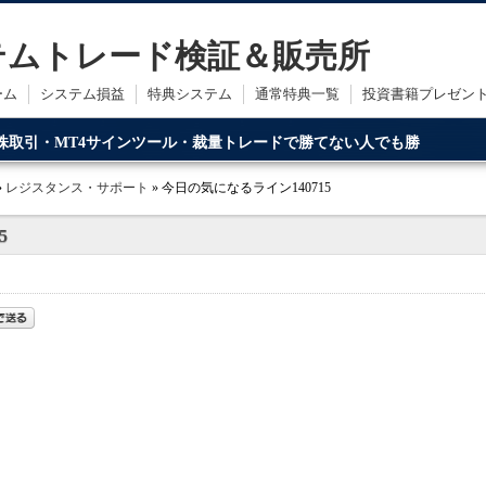
ステムトレード検証＆販売所
ーム
システム損益
特典システム
通常特典一覧
投資書籍プレゼン
・株取引・MT4サインツール・裁量トレードで勝てない人でも勝
ードです。
»
レジスタンス・サポート
» 今日の気になるライン140715
5