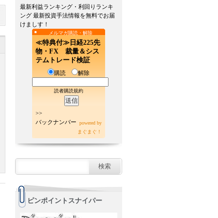
最新利益ランキング・利回りランキ
ング 最新投資手法情報を無料でお届
けましす！
メルマガ購読・解除
≪特典付≫日経225先
物・FX 裁量＆シス
テムトレード検証
購読
解除
読者購読規約
>>
バックナンバー
powered by
まぐまぐ！
ピンポイントスナイパー