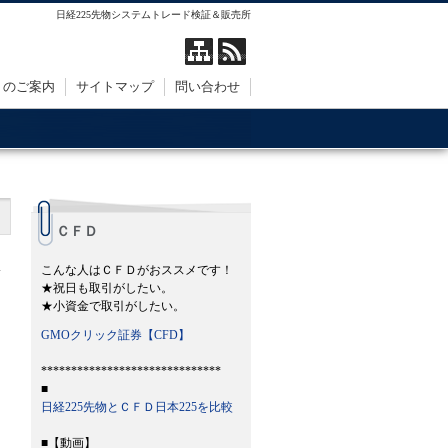
日経225先物システムトレード検証＆販売所
トのご案内
サイトマップ
問い合わせ
ＣＦＤ
こんな人はＣＦＤがおススメです！
★祝日も取引がしたい。
★小資金で取引がしたい。
GMOクリック証券【CFD】
******************************
■
日経225先物とＣＦＤ日本225を比較
■【動画】