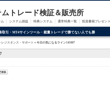
ステムトレード検証＆販売所
ーム
システム損益
特典システム
通常特典一覧
投資書籍プレゼン
・株取引・MT4サインツール・裁量トレードで勝てない人でも勝
ードです。
»
レジスタンス・サポート
» 今日の気になるライン141007
7