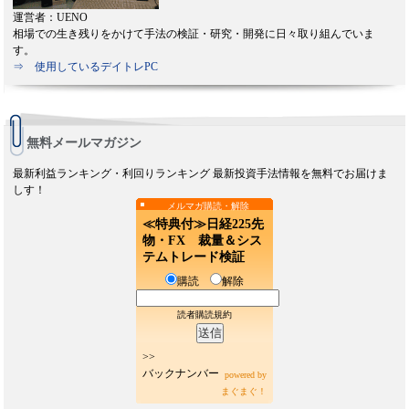
運営者：UENO
相場での生き残りをかけて手法の検証・研究・開発に日々取り組んでいま
す。
⇒ 使用しているデイトレPC
無料メールマガジン
最新利益ランキング・利回りランキング 最新投資手法情報を無料でお届けま
しす！
メルマガ購読・解除
≪特典付≫日経225先
物・FX 裁量＆シス
テムトレード検証
購読
解除
読者購読規約
>>
バックナンバー
powered by
まぐまぐ！