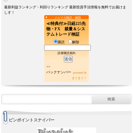
最新利益ランキング・利回りランキング 最新投資手法情報を無料でお届けま
しす！
メルマガ購読・解除
≪特典付≫日経225先
物・FX 裁量＆シス
テムトレード検証
購読
解除
読者購読規約
>>
バックナンバー
powered by
まぐまぐ！
ピンポイントスナイパー