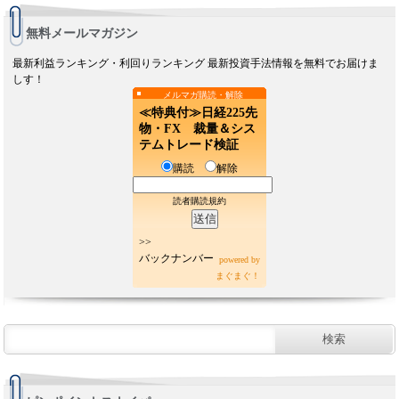
無料メールマガジン
最新利益ランキング・利回りランキング 最新投資手法情報を無料でお届けま
しす！
メルマガ購読・解除
≪特典付≫日経225先
物・FX 裁量＆シス
テムトレード検証
購読
解除
読者購読規約
>>
バックナンバー
powered by
まぐまぐ！