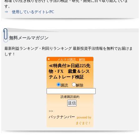
相場での生き残りをかけて手法の検証・研究・開発に日々取り組んでいま
す。
⇒ 使用しているデイトレPC
無料メールマガジン
最新利益ランキング・利回りランキング 最新投資手法情報を無料でお届けま
しす！
メルマガ購読・解除
≪特典付≫日経225先
物・FX 裁量＆シス
テムトレード検証
購読
解除
読者購読規約
>>
バックナンバー
powered by
まぐまぐ！