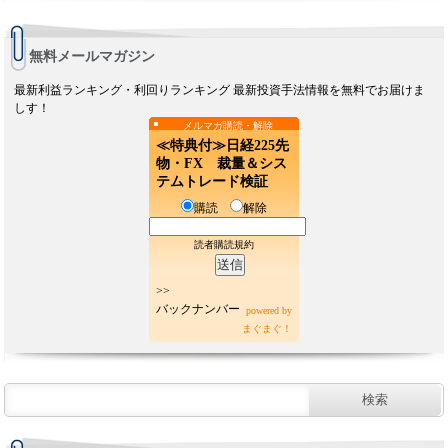
無料メールマガジン
最新利益ランキング・利回りランキング 最新投資手法情報を無料でお届けま
しす！
メルマガ購読・解除
≪特典付≫日経225先
物・FX 裁量＆シス
テムトレード検証
購読
解除
読者購読規約
>>
バックナンバー
powered by
まぐまぐ！