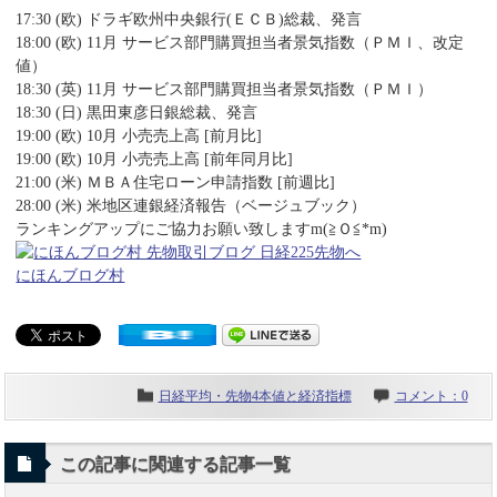
17:30 (欧) ドラギ欧州中央銀行(ＥＣＢ)総裁、発言
18:00 (欧) 11月 サービス部門購買担当者景気指数（ＰＭＩ、改定
値）
18:30 (英) 11月 サービス部門購買担当者景気指数（ＰＭＩ）
18:30 (日) 黒田東彦日銀総裁、発言
19:00 (欧) 10月 小売売上高 [前月比]
19:00 (欧) 10月 小売売上高 [前年同月比]
21:00 (米) ＭＢＡ住宅ローン申請指数 [前週比]
28:00 (米) 米地区連銀経済報告（ベージュブック）
ランキングアップにご協力お願い致しますm(≧Ｏ≦*m)
にほんブログ村
日経平均・先物4本値と経済指標
コメント：0
この記事に関連する記事一覧