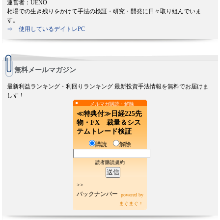
運営者：UENO
相場での生き残りをかけて手法の検証・研究・開発に日々取り組んでいま
す。
⇒ 使用しているデイトレPC
無料メールマガジン
最新利益ランキング・利回りランキング 最新投資手法情報を無料でお届けま
しす！
メルマガ購読・解除
≪特典付≫日経225先
物・FX 裁量＆シス
テムトレード検証
購読
解除
読者購読規約
>>
バックナンバー
powered by
まぐまぐ！