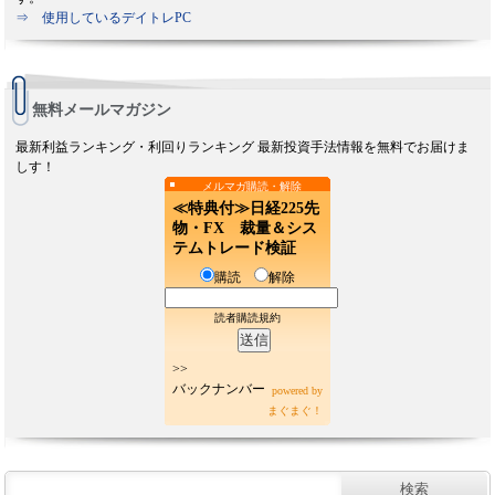
⇒ 使用しているデイトレPC
無料メールマガジン
最新利益ランキング・利回りランキング 最新投資手法情報を無料でお届けま
しす！
メルマガ購読・解除
≪特典付≫日経225先
物・FX 裁量＆シス
テムトレード検証
購読
解除
読者購読規約
>>
バックナンバー
powered by
まぐまぐ！