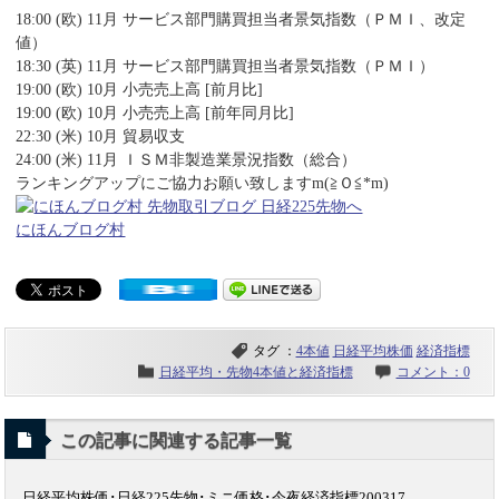
18:00 (欧) 11月 サービス部門購買担当者景気指数（ＰＭＩ、改定
値）
18:30 (英) 11月 サービス部門購買担当者景気指数（ＰＭＩ）
19:00 (欧) 10月 小売売上高 [前月比]
19:00 (欧) 10月 小売売上高 [前年同月比]
22:30 (米) 10月 貿易収支
24:00 (米) 11月 ＩＳＭ非製造業景況指数（総合）
ランキングアップにご協力お願い致しますm(≧Ｏ≦*m)
にほんブログ村
タグ ：
4本値
日経平均株価
経済指標
日経平均・先物4本値と経済指標
コメント：0
この記事に関連する記事一覧
日経平均株価･日経225先物･ミニ価格･今夜経済指標200317