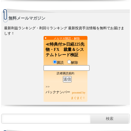
無料メールマガジン
最新利益ランキング・利回りランキング 最新投資手法情報を無料でお届けま
しす！
メルマガ購読・解除
≪特典付≫日経225先
物・FX 裁量＆シス
テムトレード検証
購読
解除
読者購読規約
>>
バックナンバー
powered by
まぐまぐ！