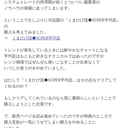
システムトレードの停滞期が続くとついつい裁量系の
ノウハウの発掘に走ってしまいます。
ということで久しぶりに今話題の『くまひげ流◆SUPER平均足』
の
購入を考えてみました。
⇒
くまひげ流◆SUPER平均足
トレンドが発生しているときには鮮やかなチャートになる
平均足はもともと好きなテクニカルではあったのですが
レンジ相場ではぜんぜん使いこなすことが出来なくて
いつしか使うのをやめていました。
はたして『くまひげ流◆SUPER平均足』はその点をクリアして
くれるのか？
もしクリアしてくれているのなら実に素晴らしいということで
購入しようとした次第です。
で、販売ページを読み進めていったのですが特典のところで
購入意欲が一気にうせてしまい購入をやめることに