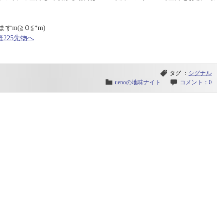
m(≧Ｏ≦*m)
タグ ：
シグナル
uenoの地味ナイト
コメント：0