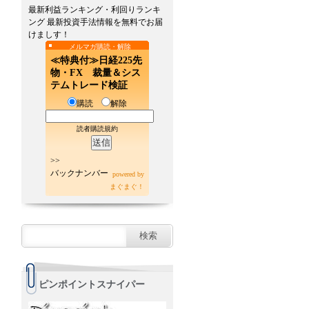
最新利益ランキング・利回りランキ
ング 最新投資手法情報を無料でお届
けましす！
メルマガ購読・解除
≪特典付≫日経225先
物・FX 裁量＆シス
テムトレード検証
購読
解除
読者購読規約
>>
バックナンバー
powered by
まぐまぐ！
ピンポイントスナイパー