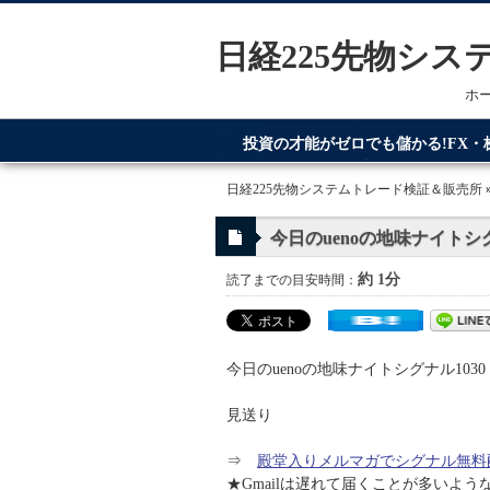
日経225先物シ
ホ
投資の才能がゼロでも儲かる!FX
てるのが日経225先物システムトレ
日経225先物システムトレード検証＆販売所
今日のuenoの地味ナイトシグ
約 1分
読了までの目安時間：
今日のuenoの地味ナイトシグナル1030
見送り
⇒
殿堂入りメルマガでシグナル無料
★Gmailは遅れて届くことが多いよ