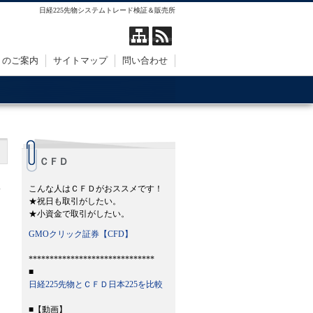
日経225先物システムトレード検証＆販売所
トのご案内
サイトマップ
問い合わせ
ＣＦＤ
）
こんな人はＣＦＤがおススメです！
★祝日も取引がしたい。
★小資金で取引がしたい。
GMOクリック証券【CFD】
******************************
■
日経225先物とＣＦＤ日本225を比較
■【動画】