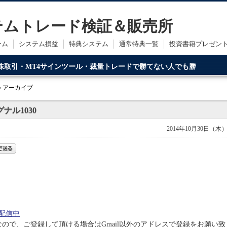
ステムトレード検証＆販売所
ーム
システム損益
特典システム
通常特典一覧
投資書籍プレゼン
・株取引・MT4サインツール・裁量トレードで勝てない人でも勝
ードです。
» アーカイブ
ナル1030
2014年10月30日（木
配信中
うなので、ご登録して頂ける場合はGmail以外のアドレスで登録をお願い致