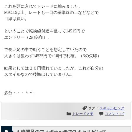
これを頭に入れてトレードに挑みました。
MACDは上、レートも一目の基準線の上などなどで
目線は買い。
ということで転換線付近を狙って14515円で
エントリー（2の矢印）。
で長い足の中で動くことを想定していたので
大きくは狙わず14525円で+10円で利確。（3の矢印）
結果としては２０円獲れていましたが、これが自分の
スタイルなので後悔はしていません。
多分・・・＾＾；
タグ ：
スキャルピング
トレードメモ
コメント：0
１時間足のフィボナッチでスキャルピング