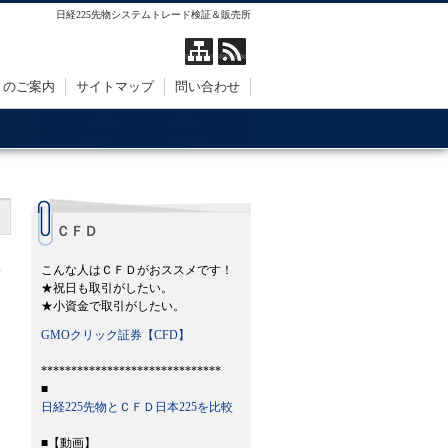
日経225先物システムトレード検証＆販売所
トのご案内
サイトマップ
問い合わせ
ＣＦＤ
）
こんな人はＣＦＤがおススメです！
★祝日も取引がしたい。
★小資金で取引がしたい。
GMOクリック証券【CFD】
******************************
■
日経225先物とＣＦＤ日本225を比較
■【動画】