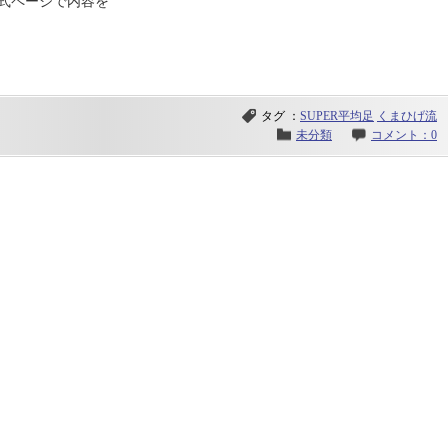
式ページで内容を
タグ ：
SUPER平均足
くまひげ流
未分類
コメント：0