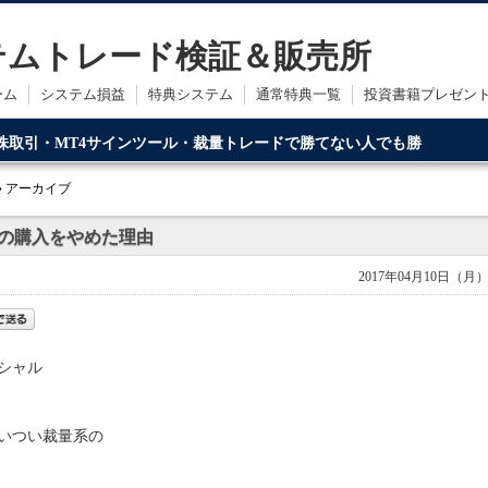
ステムトレード検証＆販売所
ーム
システム損益
特典システム
通常特典一覧
投資書籍プレゼン
・株取引・MT4サインツール・裁量トレードで勝てない人でも勝
ードです。
» アーカイブ
足の購入をやめた理由
2017年04月10日（月
シャル
いつい裁量系の