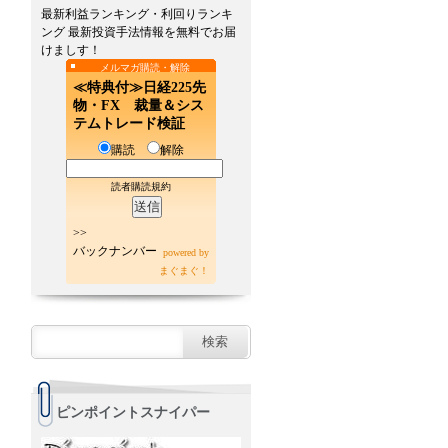
最新利益ランキング・利回りランキ
ング 最新投資手法情報を無料でお届
けましす！
メルマガ購読・解除
≪特典付≫日経225先
物・FX 裁量＆シス
テムトレード検証
購読
解除
読者購読規約
>>
バックナンバー
powered by
まぐまぐ！
ピンポイントスナイパー