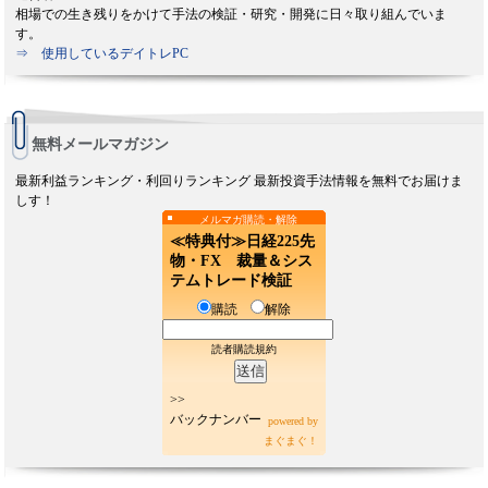
相場での生き残りをかけて手法の検証・研究・開発に日々取り組んでいま
す。
⇒ 使用しているデイトレPC
無料メールマガジン
最新利益ランキング・利回りランキング 最新投資手法情報を無料でお届けま
しす！
メルマガ購読・解除
≪特典付≫日経225先
物・FX 裁量＆シス
テムトレード検証
購読
解除
読者購読規約
>>
バックナンバー
powered by
まぐまぐ！