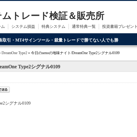
ステムトレード検証＆販売所
ーム
システム損益
特典システム
通常特典一覧
投資書籍プレゼン
・株取引・MT4サインツール・裁量トレードで勝てない人でも勝
ードです。
»
DreamOne Type2
» 今日のuenoの地味ナイト/DreamOne Type2シグナル0109
mOne Type2シグナル0109
pe2シグナル0109