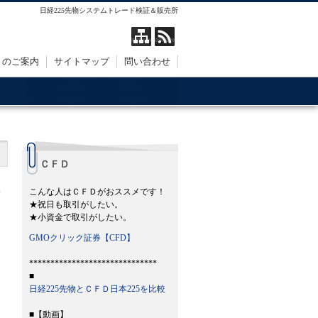
日経225先物システムトレード検証＆販売所
トのご案内
サイトマップ
問い合わせ
ＣＦＤ
こんな人はＣＦＤがおススメです！
★祝日も取引がしたい。
★小資金で取引がしたい。
GMOクリック証券【CFD】
******************************
■
日経225先物とＣＦＤ日本225を比較
■【動画】