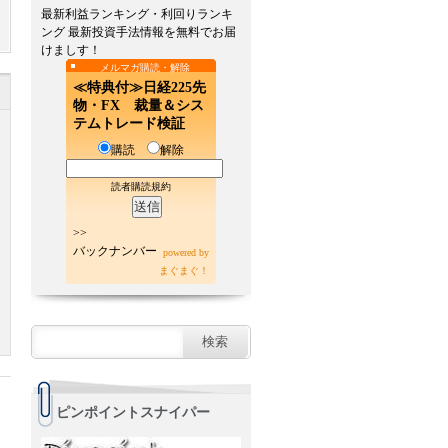
最新利益ランキング・利回りランキ
ング 最新投資手法情報を無料でお届
けましす！
メルマガ購読・解除
≪特典付≫日経225先
物・FX 裁量＆シス
テムトレード検証
購読
解除
読者購読規約
>>
バックナンバー
powered by
まぐまぐ！
ピンポイントスナイパー