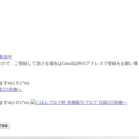
配信中
うなので、ご登録して頂ける場合はGmail以外のアドレスで登録をお願い致
m(≧Ｏ≦*m)
m(≧Ｏ≦*m)