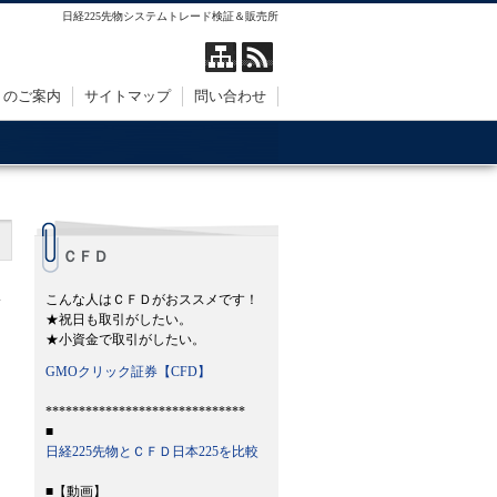
日経225先物システムトレード検証＆販売所
トのご案内
サイトマップ
問い合わせ
ＣＦＤ
こんな人はＣＦＤがおススメです！
★祝日も取引がしたい。
★小資金で取引がしたい。
GMOクリック証券【CFD】
******************************
■
日経225先物とＣＦＤ日本225を比較
■【動画】