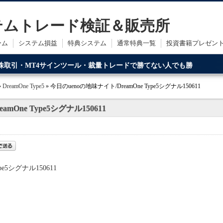
ステムトレード検証＆販売所
ーム
システム損益
特典システム
通常特典一覧
投資書籍プレゼン
・株取引・MT4サインツール・裁量トレードで勝てない人でも勝
ードです。
»
DreamOne Type5
» 今日のuenoの地味ナイト/DreamOne Type5シグナル150611
mOne Type5シグナル150611
pe5シグナル150611