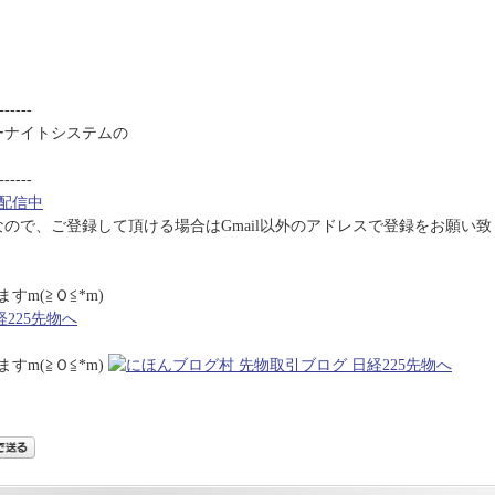
------
バーナイトシステムの
------
配信中
うなので、ご登録して頂ける場合はGmail以外のアドレスで登録をお願い致
m(≧Ｏ≦*m)
m(≧Ｏ≦*m)