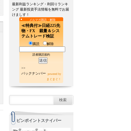
最新利益ランキング・利回りランキ
ング 最新投資手法情報を無料でお届
けましす！
メルマガ購読・解除
≪特典付≫日経225先
物・FX 裁量＆シス
テムトレード検証
購読
解除
読者購読規約
>>
バックナンバー
powered by
まぐまぐ！
ピンポイントスナイパー