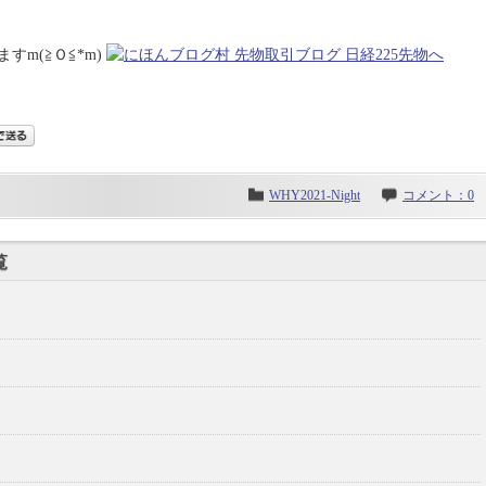
m(≧Ｏ≦*m)
WHY2021-Night
コメント：0
覧