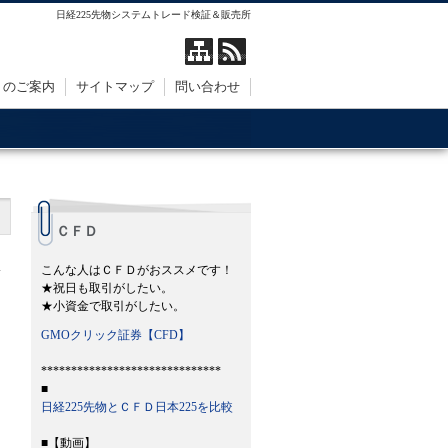
日経225先物システムトレード検証＆販売所
トのご案内
サイトマップ
問い合わせ
ＣＦＤ
こんな人はＣＦＤがおススメです！
★祝日も取引がしたい。
★小資金で取引がしたい。
GMOクリック証券【CFD】
******************************
■
日経225先物とＣＦＤ日本225を比較
■【動画】