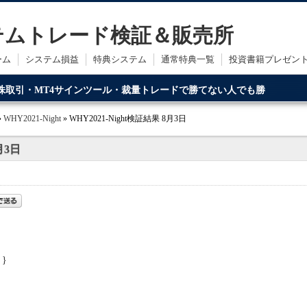
ステムトレード検証＆販売所
ーム
システム損益
特典システム
通常特典一覧
投資書籍プレゼン
・株取引・MT4サインツール・裁量トレードで勝てない人でも勝
ードです。
»
WHY2021-Night
» WHY2021-Night検証結果 8月3日
月3日
 }