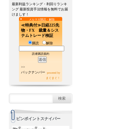
最新利益ランキング・利回りランキ
ング 最新投資手法情報を無料でお届
けましす！
メルマガ購読・解除
≪特典付≫日経225先
物・FX 裁量＆シス
テムトレード検証
購読
解除
読者購読規約
>>
バックナンバー
powered by
まぐまぐ！
ピンポイントスナイパー