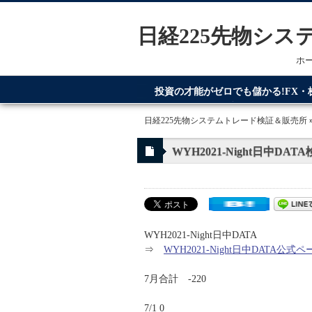
日経225先物シ
ホ
投資の才能がゼロでも儲かる!FX
てるのが日経225先物システムトレ
日経225先物システムトレード検証＆販売所
WYH2021-Night日中DAT
WYH2021-Night日中DATA
⇒
WYH2021-Night日中DATA公式ペ
7月合計 -220
7/1 0