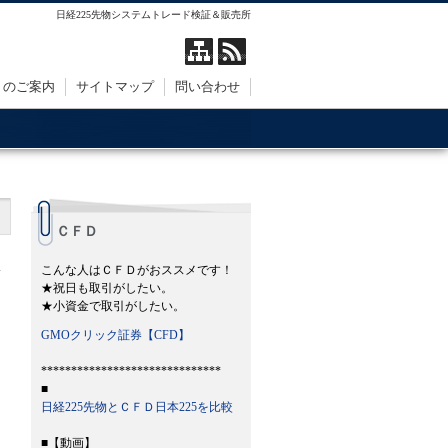
日経225先物システムトレード検証＆販売所
トのご案内
サイトマップ
問い合わせ
ＣＦＤ
こんな人はＣＦＤがおススメです！
★祝日も取引がしたい。
★小資金で取引がしたい。
GMOクリック証券【CFD】
******************************
■
日経225先物とＣＦＤ日本225を比較
■【動画】