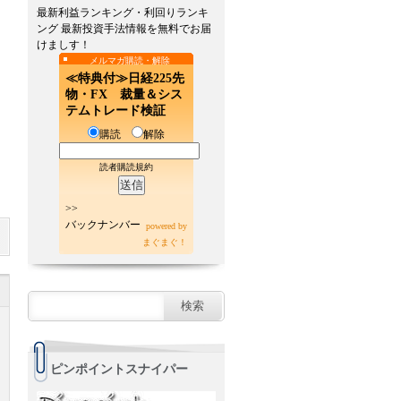
最新利益ランキング・利回りランキ
ング 最新投資手法情報を無料でお届
けましす！
メルマガ購読・解除
≪特典付≫日経225先
物・FX 裁量＆シス
テムトレード検証
購読
解除
読者購読規約
>>
バックナンバー
powered by
まぐまぐ！
ピンポイントスナイパー