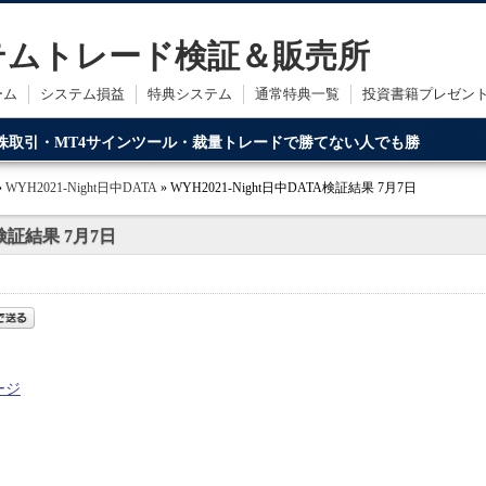
ステムトレード検証＆販売所
ーム
システム損益
特典システム
通常特典一覧
投資書籍プレゼン
・株取引・MT4サインツール・裁量トレードで勝てない人でも勝
ードです。
»
WYH2021-Night日中DATA
» WYH2021-Night日中DATA検証結果 7月7日
A検証結果 7月7日
ージ