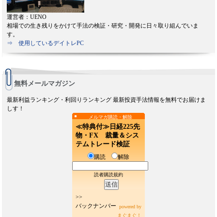
運営者：UENO
相場での生き残りをかけて手法の検証・研究・開発に日々取り組んでいま
す。
⇒ 使用しているデイトレPC
無料メールマガジン
最新利益ランキング・利回りランキング 最新投資手法情報を無料でお届けま
しす！
メルマガ購読・解除
≪特典付≫日経225先
物・FX 裁量＆シス
テムトレード検証
購読
解除
読者購読規約
>>
バックナンバー
powered by
まぐまぐ！