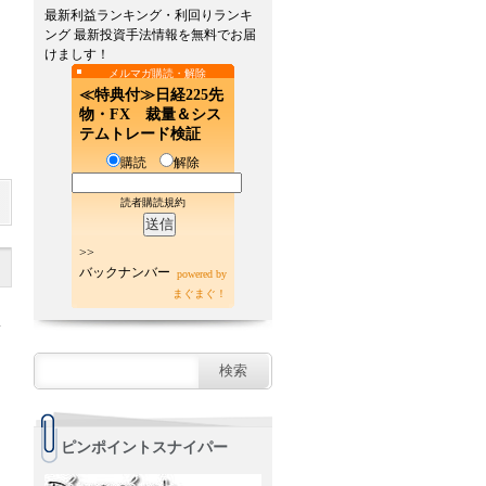
最新利益ランキング・利回りランキ
ング 最新投資手法情報を無料でお届
けましす！
メルマガ購読・解除
≪特典付≫日経225先
物・FX 裁量＆シス
テムトレード検証
購読
解除
読者購読規約
>>
バックナンバー
powered by
まぐまぐ！
）
ピンポイントスナイパー