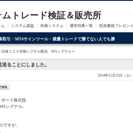
ステムトレード検証＆販売所
ーム
システム損益
特典システム
通常特典一覧
投資書籍プレゼン
・株取引・MT4サインツール・裁量トレードで勝てない人でも勝
ードです。
»
日経２２５先物シグナル配信 MAシグナル
»
見送ることにしました。
2014年11月22日（土
イボード株式投
MAシグナル。
のですが、
。