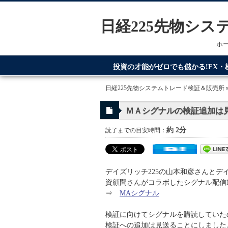
日経225先物シ
ホ
投資の才能がゼロでも儲かる!FX
てるのが日経225先物システムトレ
日経225先物システムトレード検証＆販売所
ＭＡシグナルの検証追加は
約 2分
読了までの目安時間：
デイズリッチ225の山本和彦さんとデ
資顧問さんがコラボしたシグナル配信
⇒
MAシグナル
検証に向けてシグナルを購読していた
検証への追加は見送ることにしました