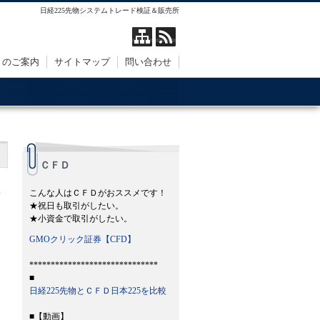
日経225先物システムトレード検証＆販売所
トのご案内
サイトマップ
問い合わせ
ＣＦＤ
）
こんな人はＣＦＤがおススメです！
★祝日も取引がしたい。
★小資金で取引がしたい。
GMOクリック証券【CFD】
******************************
■
日経225先物とＣＦＤ日本225を比較
■【動画】