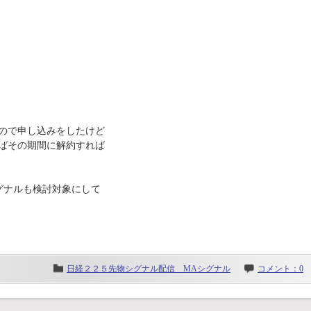
ので申し込みをしたけど
ばその期間に解約すれば
グナルも検討対象にして
日経２２５先物シグナル配信 MAシグナル
コメント：0