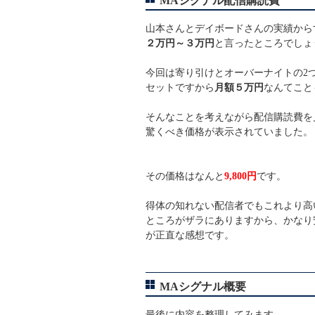
MAシグナル配信購読費
山本さんとデイボードさんの実績から
２万円～３万円
と言ったところでしょ
今回は寄り引けとオーバーナイトの2
セットですから
月額５万円
なんてこと
そんなことを考えながら配信購読費を
驚くべき価格が表示されていました。
その価格はなんと
9,800円
です。
得体の知れない配信者でもこれより高
ところがザラにありますから、かなり
が正直な感想です。
MAシグナル概要
最後に内容を整理してみます。